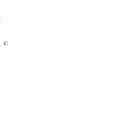
置）
18）