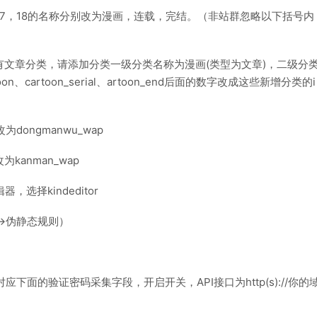
17，18的名称分别改为漫画，连载，完结。（非站群忽略以下括号内
8有文章分类，请添加分类一级分类名称为漫画(类型为文章)，二级分
cartoon_serial、artoon_end后面的数字改成这些新增分类的i
为dongmanwu_wap
kanman_wap
选择kindeditor
->伪静态规则）
下面的验证密码采集字段，开启开关，API接口为http(s)://你的