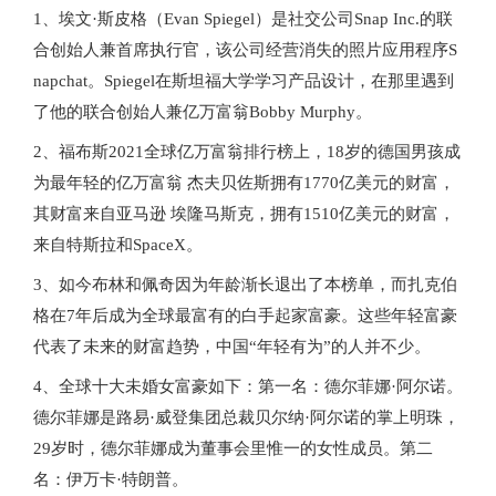
1、埃文·斯皮格（Evan Spiegel）是社交公司Snap Inc.的联
合创始人兼首席执行官，该公司经营消失的照片应用程序S
napchat。Spiegel在斯坦福大学学习产品设计，在那里遇到
了他的联合创始人兼亿万富翁Bobby Murphy。
2、福布斯2021全球亿万富翁排行榜上，18岁的德国男孩成
为最年轻的亿万富翁 杰夫贝佐斯拥有1770亿美元的财富，
其财富来自亚马逊 埃隆马斯克，拥有1510亿美元的财富，
来自特斯拉和SpaceX。
3、如今布林和佩奇因为年龄渐长退出了本榜单，而扎克伯
格在7年后成为全球最富有的白手起家富豪。这些年轻富豪
代表了未来的财富趋势，中国“年轻有为”的人并不少。
4、全球十大未婚女富豪如下：第一名：德尔菲娜·阿尔诺。
德尔菲娜是路易·威登集团总裁贝尔纳·阿尔诺的掌上明珠，
29岁时，德尔菲娜成为董事会里惟一的女性成员。第二
名：伊万卡·特朗普。