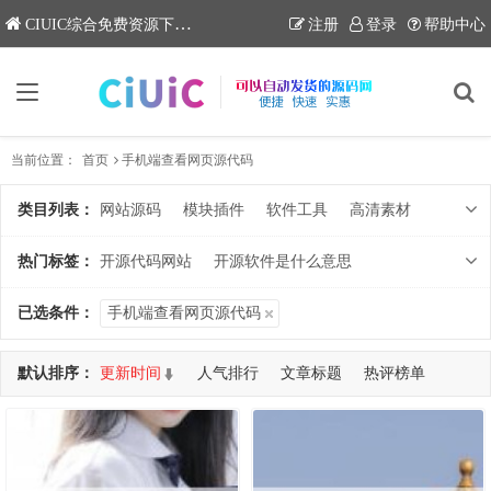
CIUIC综合免费资源下载网站
注册
登录
帮助中心
当前位置：
首页
手机端查看网页源代码
类目列表：
网站源码
模块插件
软件工具
高清素材
知识课堂
热门标签：
开源代码网站
开源软件是什么意思
开源网站
开源代码是什么
已选条件：
手机端查看网页源代码
开源代码网站github
deepseek开源ai
deepseek
开源代码库
开源软件的特点
默认排序：
更新时间
人气排行
文章标题
热评榜单
如何搭建微信小程序
开源软件有哪些
哔哩哔哩
开源软件网站
开源代码与组件
共查询到 15 个DEMO
免费创建自己的网站
腾讯视频
小程序开发费用一览表
如何创建一个自己的网站
开源软件是什么