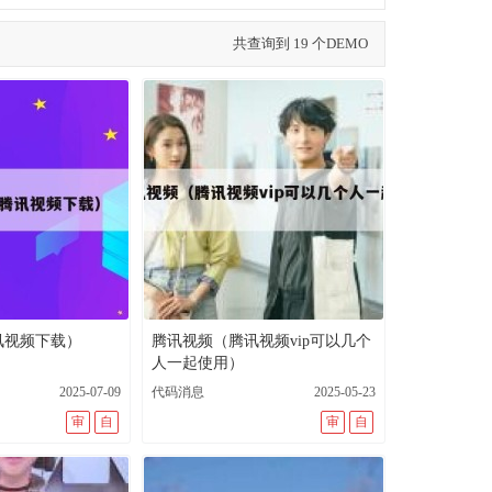
共查询到 19 个DEMO
讯视频下载）
腾讯视频（腾讯视频vip可以几个
人一起使用）
2025-07-09
代码消息
2025-05-23
审
自
审
自