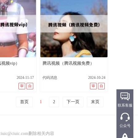
视频vip）
腾讯视频（腾讯视频免费）
2024-11-17
代码消息
2024-10-24
审
自
审
自
首页
1
2
下一页
末页
联系客服
公众号
ciuic.com删除相关内容