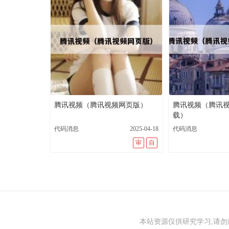
腾讯视频（腾讯视频网页版）
腾讯视频（腾讯视
载）
代码消息
2025-04-18
代码消息
审
自
本站资源仅供研究学习,请勿商