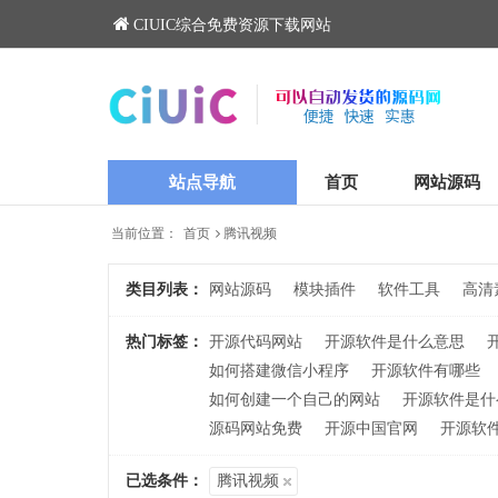
CIUIC综合免费资源下载网站
站点导航
首页
网站源码
当前位置：
首页
腾讯视频
类目列表：
网站源码
模块插件
软件工具
高清
热门标签：
开源代码网站
开源软件是什么意思
如何搭建微信小程序
开源软件有哪些
如何创建一个自己的网站
开源软件是什
源码网站免费
开源中国官网
开源软
已选条件：
腾讯视频