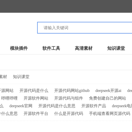
模块插件
软件工具
高清素材
知识课堂
素材
知识课堂
开源网站
开源代码是什么
开源代码网站github
deepseek开源ai
de
哔哩哔哩
开源软件网站
开源代码与组件
免费创建自己的网站
么
deepseek官网
开源代码是什么意思
开源软件产品
deepseek
件什么意思
开源软件平台
什么是开源代码
手机端查看网页源代码