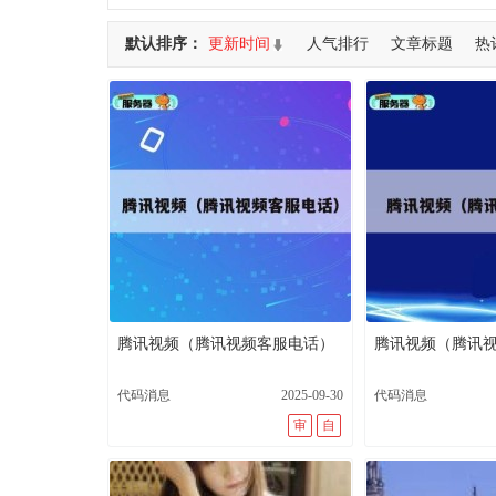
默认排序：
更新时间
人气排行
文章标题
热
腾讯视频（腾讯视频客服电话）
腾讯视频（腾讯
代码消息
2025-09-30
代码消息
审
自