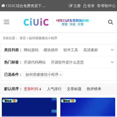
CIUIC综合免费资源下载网站
注册
登录
帮助中心
当前位置：
首页
如何搭建微信小程序
类目列表：
网站源码
模块插件
软件工具
高清素材
知识课堂
热门标签：
开源代码网站
开源软件是什么意思
开源网站
开源代码是什么
已选条件：
如何搭建微信小程序
开源代码网站github
deepseek开源ai
deepseek
开源代码库
开源软件的特点
默认排序：
更新时间
人气排行
文章标题
热评榜单
如何搭建微信小程序
开源软件有哪些
哔哩哔哩
开源软件网站
开源代码与组件
共查询到 21 个DEMO
免费创建自己的网站
腾讯视频
小程序开发费用一览表
如何创建一个自己的网站
开源软件是什么